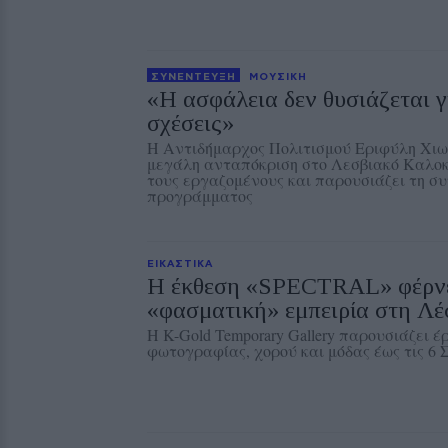
ΣΥΝΕΝΤΕΥΞΗ
ΜΟΥΣΙΚΗ
«Η ασφάλεια δεν θυσιάζεται γ
σχέσεις»
Η Αντιδήμαρχος Πολιτισμού Εριφύλη Χιω
μεγάλη ανταπόκριση στο Λεσβιακό Καλοκ
τους εργαζομένους και παρουσιάζει τη συ
προγράμματος
ΕΙΚΑΣΤΙΚΑ
Η έκθεση «SPECTRAL» φέρνε
«φασματική» εμπειρία στη Λ
Η K-Gold Temporary Gallery παρουσιάζει έ
φωτογραφίας, χορού και μόδας έως τις 6 