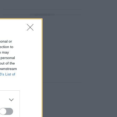
ΔΙΑΦΗΜΙΣΗ
sonal or
ection to
ou may
 personal
out of the
 downstream
B’s List of