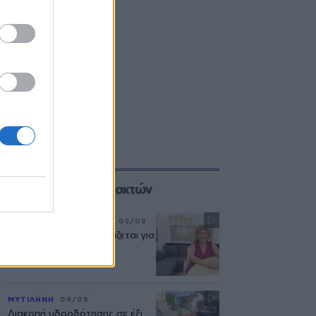
Επιλογές των Συντακτών
ΣΥΝΕΝΤΕΥΞΗ
ΜΟΥΣΙΚΗ
05/08
«Η ασφάλεια δεν θυσιάζεται για
τις δημόσιες σχέσεις»
ΜΥΤΙΛΗΝΗ
04/08
Διακοπή υδροδότησης σε έξι