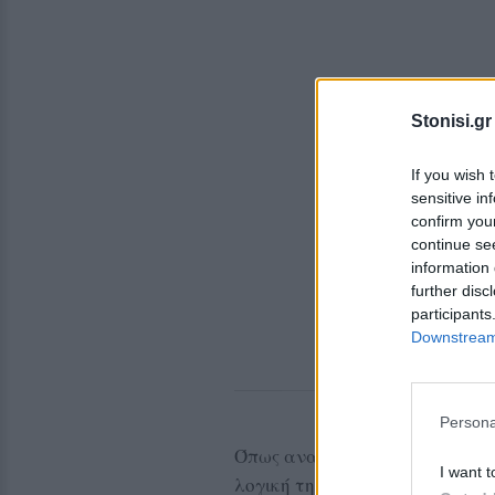
Stonisi.gr
If you wish 
sensitive in
confirm you
continue se
information 
further disc
participants
Downstream 
Persona
Όπως αναφέρεται στην πρόσκλη
I want t
λογική της «μνήμης απέναντι σ