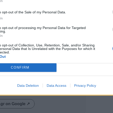
In
αλήθειας και στην καταγραφή των θυμάτων
ς σ’ αυτούς που έφυγαν, που ήρθαν και που θα
o opt-out of the Sale of my Personal Data.
In
to opt-out of processing my Personal Data for Targeted
ing.
 Απόστολος Κομνηνάκας, Δημήτρης Μάντζαρης
In
 απόσπασμα του βιβλίου θα διαβάσει η
o opt-out of Collection, Use, Retention, Sale, and/or Sharing
λη.
ersonal Data that Is Unrelated with the Purposes for which it
lected.
Out
ης θα έχει ο Μήτσος Μπουρνούς, ενώ η
CONFIRM
 τη στήριξη των Φίλων Ιστορικής Μνήμης και
της Λέσχης Πλωμαρίου «Βενιαμίν ο Λέσβιος».
Data Deletion
Data Access
Privacy Policy
ας στα αποτελέσματα αναζήτησης
.gr on Google ↗