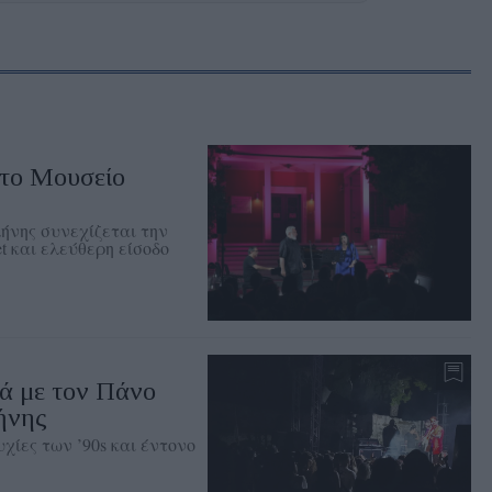
στο Μουσείο
ήνης συνεχίζεται την
t και ελεύθερη είσοδο
ά με τον Πάνο
ήνης
χίες των ’90s και έντονο