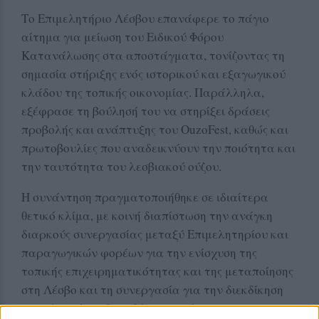
Το Επιμελητήριο Λέσβου επανάφερε το πάγιο
αίτημα για μείωση του Ειδικού Φόρου
Κατανάλωσης στα αποστάγματα, τονίζοντας τη
σημασία στήριξης ενός ιστορικού και εξαγωγικού
κλάδου της τοπικής οικονομίας. Παράλληλα,
εξέφρασε τη βούλησή του να στηρίξει δράσεις
προβολής και ανάπτυξης του OuzoFest, καθώς και
πρωτοβουλίες που αναδεικνύουν την ποιότητα και
την ταυτότητα του λεσβιακού ούζου.
Η συνάντηση πραγματοποιήθηκε σε ιδιαίτερα
θετικό κλίμα, με κοινή διαπίστωση την ανάγκη
διαρκούς συνεργασίας μεταξύ Επιμελητηρίου και
παραγωγικών φορέων για την ενίσχυση της
τοπικής επιχειρηματικότητας και της μεταποίησης
στη Λέσβο και τη συνεργασία για την διεκδίκηση
και αξιοποίηση διατιθέμενων πόρων και