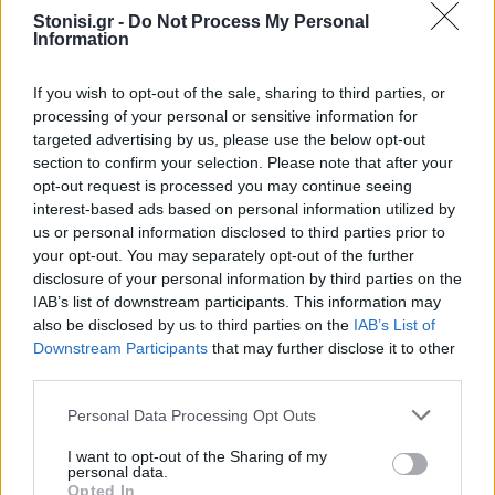
συγχρηματοδοτούμενων προγραμμάτων.
Stonisi.gr -
Do Not Process My Personal
Information
Δείτε περισσότερα άρθρα μας στα αποτελέσματα
If you wish to opt-out of the sale, sharing to third parties, or
αναζήτησης
processing of your personal or sensitive information for
targeted advertising by us, please use the below opt-out
Add stonisi.gr on Google ↗
section to confirm your selection. Please note that after your
opt-out request is processed you may continue seeing
interest-based ads based on personal information utilized by
us or personal information disclosed to third parties prior to
ΣΤΗΝ ΙΔΙΑ ΚΑΤΗΓΟΡΙΑ
your opt-out. You may separately opt-out of the further
disclosure of your personal information by third parties on the
ΕΛΛΑΔΑ
IAB’s list of downstream participants. This information may
Πήραν «φωτιά» καύσιμα, κρέας
also be disclosed by us to third parties on the
IAB’s List of
και αεροπορικά εισιτήρια
Downstream Participants
that may further disclose it to other
Ετήσιες ανατιμήσεις έως 53,2%
κατέγραψε η ΕΛΣΤΑΤ. Επτά
third parties.
βασικά αγαθά και υπηρεσίες
εμφανίζουν αυξήσεις με διψήφιο
Personal Data Processing Opt Outs
ποσοστό
I want to opt-out of the Sharing of my
personal data.
Opted In
ΑΓΡΟΤΕΣ