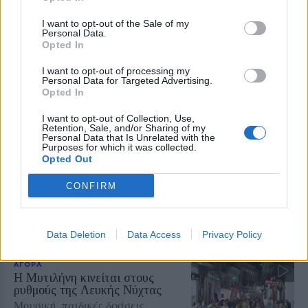
Οι αποζημιώσεις των 38,1 εκατ.
ευρώ που τελικά είναι 20,5 εκατ.
I want to opt-out of the Sale of my
Personal Data.
ευρώ
Opted In
Άγριο επικοινωνιακό παιχνίδι της
κυβέρνησης με τις ενισχύσεις
στους κτηνοτρόφους. Όλα όσα
I want to opt-out of processing my
Personal Data for Targeted Advertising.
πρέπει να γνωρίζετε για τις
Opted In
αποζημιώσεις λόγω μη
ανασύστασης των κοπαδιών
I want to opt-out of Collection, Use,
Retention, Sale, and/or Sharing of my
Personal Data that Is Unrelated with the
ΑΓΡΟΤΕΣ
Purposes for which it was collected.
Ψίχουλα για τη βιοασφάλεια των
Opted Out
Περιφερειών
Μόνο στη Λέσβο έχουν δαπανηθεί
CONFIRM
6.000.000 ευρώ μέσα σε
τεσσερισήμισι μήνες, ενώ το
Υπουργείο Αγροτικής Ανάπτυξης
ανακοινώνει επιπλέον 12,5 εκατ.
ευρώ για ολόκληρη τη χώρα
Data Deletion
Data Access
Privacy Policy
ΑΓΟΡΑ
Η Μυτιλήνη κινείται στους
ρυθμούς της Λευκής Νύχτας
Μουσική, παιδικές δράσεις,