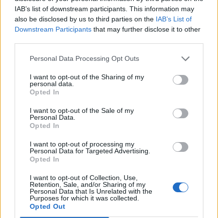
ΤΟΥΡΙΣΜΟΣ
IAB’s list of downstream participants. This information may
Πάνω από 65.000 Τούρκοι
also be disclosed by us to third parties on the
IAB’s List of
τουρίστες στη Λέσβο στο
Downstream Participants
that may further disclose it to other
επτάμηνο
third parties.
Καθοριστική για την τελική εικόνα
η τουριστική κίνηση έως το τέλος
Σεπτεμβρίου
Personal Data Processing Opt Outs
I want to opt-out of the Sharing of my
personal data.
Opted In
ΣΥΝΕΝΤΕΥΞΗ
ΜΥΤΙΛΗΝΗ
Η Έλενα Παπαρίζου τραγουδά
I want to opt-out of the Sale of my
στη Μυτιλήνη για τους εθελοντές
Personal Data.
αιμοδότες
Opted In
Μεγάλη συναυλία στις 19
Αυγούστου στο Δημοτικό Στάδιο
I want to opt-out of processing my
Μυτιλήνης – Μέρος των εσόδων θα
Personal Data for Targeted Advertising.
διατεθεί για την ενίσχυση του
Opted In
Συλλόγου Εθελοντών Αιμοδοτών
I want to opt-out of Collection, Use,
Retention, Sale, and/or Sharing of my
ΑΤΖΕΝΤΑ
Personal Data that Is Unrelated with the
Αφιέρωμα στον Νίκο Καλαϊτζή –
Purposes for which it was collected.
Μπινταγιάλα στον Μεσότοπο
Opted Out
Μουσική, φωτογραφία και