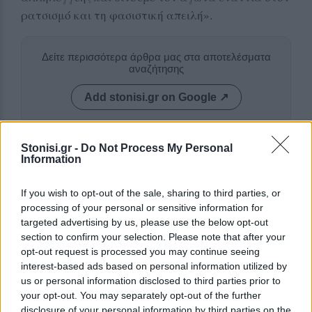
ρατσισμό και τη φασιστική απειλή».
Δείτε περισσότερα άρθρα μας στα αποτελέσματα
αναζήτησης
Add stonisi.gr on Google ↗
Stonisi.gr -
Do Not Process My Personal
ΣΤΗΝ ΙΔΙΑ ΚΑΤΗΓΟΡΙΑ
Information
ΜΥΤΙΛΗΝΗ
If you wish to opt-out of the sale, sharing to third parties, or
Δημόσιο «ευχαριστώ» της
processing of your personal or sensitive information for
ΔΕΥΑΛ στην Αστυνομία
targeted advertising by us, please use the below opt-out
Ιδιαίτερη αναφορά στην
section to confirm your selection. Please note that after your
Αστυνομική Διεύθυνση Λέσβου και
opt-out request is processed you may continue seeing
το Τμήμα Τροχαίας για τη βοήθεια
κατά τη διάρκεια των εργασιών
interest-based ads based on personal information utilized by
στην Ελευθερίου Βενιζέλου
us or personal information disclosed to third parties prior to
your opt-out. You may separately opt-out of the further
disclosure of your personal information by third parties on the