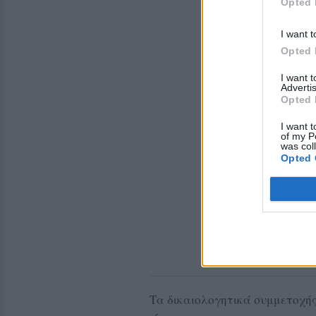
Opted 
I want t
Opted 
I want 
Advertis
Opted 
I want t
of my P
was col
Opted 
Τα δικαιολογητικά συμμετοχής