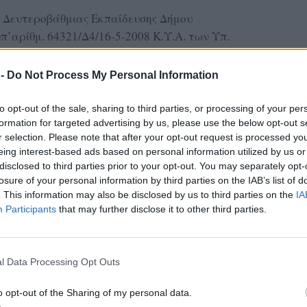
ή Δευτεροβάθμιας Εκπαίδευσης Δήμου
π’αρίθμ. 64321/Δ4/16-5-2008 Κ.Υ.Α. των Υπ.
 όπως αυτή τροποποιήθηκε και ισχύει
Πλειοδοτικό Διαγωνισμό με σφραγισμένες
 -
Do Not Process My Personal Information
-λειτουργία καντίνας εντός του αύλειου χώρου
ολείο (Γυμνάσιο-Λύκειο) στην Παναγιούδα
to opt-out of the sale, sharing to third parties, or processing of your per
formation for targeted advertising by us, please use the below opt-out s
ώρου λειτουργίας σχολικού κυλικείου εντός του
r selection. Please note that after your opt-out request is processed y
κάλυψης των αναγκών των μαθητών του.
eing interest-based ads based on personal information utilized by us or
disclosed to third parties prior to your opt-out. You may separately opt-
ντίνας ορίζεται στον ενάμιση χρόνο, ήτοι μέχρι
losure of your personal information by third parties on the IAB’s list of
ράτασης για άλλον ένα χρόνο. Μετά το πέρας
. This information may also be disclosed by us to third parties on the
IA
ύ διαστήματος και εφόσον τηρούνται-
Participants
that may further disclose it to other third parties.
ϋποθέσεις, θα επανεξεταστεί η αναγκαιότητα
η χρονική διάρκεια λειτουργίας αυτής.
l Data Processing Opt Outs
ΔΙΑΦΗΜΙΣΗ
o opt-out of the Sharing of my personal data.