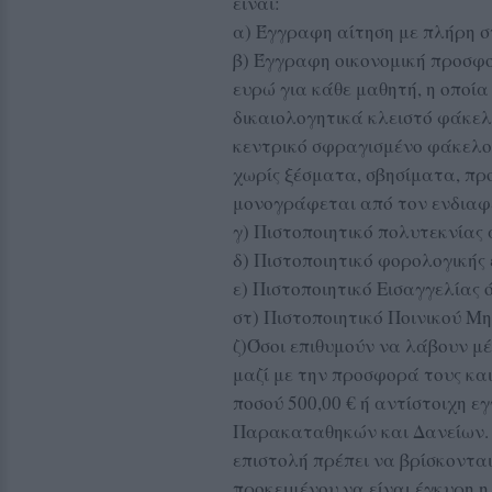
είναι:
α) Έγγραφη αίτηση με πλήρη στ
β) Έγγραφη οικονομική προσφο
ευρώ για κάθε μαθητή, η οποία
δικαιολογητικά κλειστό φάκελ
κεντρικό σφραγισμένο φάκελο
χωρίς ξέσματα, σβησίματα, προ
μονογράφεται από τον ενδιαφ
γ) Πιστοποιητικό πολυτεκνίας
δ) Πιστοποιητικό φορολογικής
ε) Πιστοποιητικό Εισαγγελίας ό
στ) Πιστοποιητικό Ποινικού Μ
ζ)Όσοι επιθυμούν να λάβουν μ
μαζί με την προσφορά τους κα
ποσού 500,00 € ή αντίστοιχη ε
Παρακαταθηκών και Δανείων. Τ
επιστολή πρέπει να βρίσκοντα
προκειμένου να είναι έγκυρη 