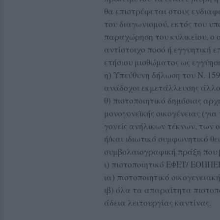
θα επιστρέφεται στους ενδια
του διαγωνισμού, εκτός του υ
παραχώρηση του κυλικείου, ο
αντίστοιχο ποσό ή εγγυητική 
ετήσιου μισθώματος ως εγγύησ
η) Υπεύθυνη δήλωση του Ν. 159
ανάδοχοι εκμετάλλευσης άλλου 
θ) πιστοποιητικό δημόσιας αρχ
μονογονεϊκής οικογένειας (για
γονείς ανήλικων τέκνων, των 
ή/και ιδιωτικό συμφωνητικό θ
συμβολαιογραφική πράξη που β
ι) πιστοποιητικό ΕΦΕΤ/ ΕΟΠΠ
ια) πιστοποιητικό οικογενειακ
ιβ) όλα τα απαραίτητα πιστοπ
άδεια λειτουργίας καντίνας.