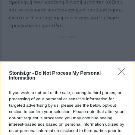
πρόσληψή τους κατέστη δυνατή μετά την αύξηση
του οικονομικού προϋπολογισμού του Συνδέσμου,
έπειτα από καταγραφή των αναγκών στις δομές
προσχολικής φροντίδας.
ΔΙΑΦΗΜΙΣΗ
Stonisi.gr -
Do Not Process My Personal
Information
Η ενίσχυση του ανθρώπινου δυναμικού στοχεύει
If you wish to opt-out of the sale, sharing to third parties, or
στη βελτίωση της καθημερινής λειτουργίας των
processing of your personal or sensitive information for
παιδικών σταθμών, ιδιαίτερα στις κοινότητες της
targeted advertising by us, please use the below opt-out
section to confirm your selection. Please note that after your
Δυτικής Λέσβου, προσφέροντας καλύτερες
opt-out request is processed you may continue seeing
συνθήκες φροντίδας για τα παιδιά και στήριξη στις
interest-based ads based on personal information utilized by
οικογένειες που βασίζονται στις δημοτικές
us or personal information disclosed to third parties prior to