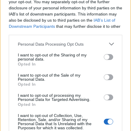
κοινωνικές υπηρεσίες.
your opt-out. You may separately opt-out of the further
disclosure of your personal information by third parties on the
IAB’s list of downstream participants. This information may
Δείτε περισσότερα άρθρα μας στα αποτελέσματα
also be disclosed by us to third parties on the
IAB’s List of
αναζήτησης
Downstream Participants
that may further disclose it to other
third parties.
Add stonisi.gr on Google ↗
Personal Data Processing Opt Outs
I want to opt-out of the Sharing of my
personal data.
ΣΤΗΝ ΙΔΙΑ ΚΑΤΗΓΟΡΙΑ
Opted In
I want to opt-out of the Sale of my
Personal Data.
Opted In
ΕΙΔΗΣΕΙΣ ΑΠΟΚΛΕΙΣΤΙΚΑ ΣΤΟ
I want to opt-out of processing my
Personal Data for Targeted Advertising.
Opted In
I want to opt-out of Collection, Use,
Retention, Sale, and/or Sharing of my
Personal Data that Is Unrelated with the
Purposes for which it was collected.