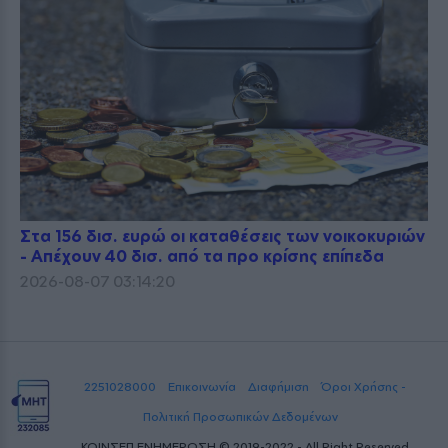
Στα 156 δισ. ευρώ οι καταθέσεις των νοικοκυριών
- Απέχουν 40 δισ. από τα προ κρίσης επίπεδα
2026-08-07 03:14:20
2251028000
Επικοινωνία
Διαφήμιση
Όροι Χρήσης -
Πολιτική Προσωπικών Δεδομένων
ΚΟΙΝΣΕΠ ΕΝΗΜΕΡΩΣΗ © 2019-2022 - All Right Reserved