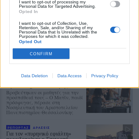
I want to opt-out of processing my
Personal Data for Targeted Advertising.
Opted In
ΜΟΥΣΙΚΗ
Η γιορτή της τράτας ζωντάνεψε
ξανά στη Σκάλα Πολιχνίτου
I want to opt-out of Collection, Use,
Retention, Sale, and/or Sharing of my
Η αναπαράσταση του παλιού
Personal Data that Is Unrelated with the
αλιευτικού εθίμου, οι
Purposes for which it was collected.
παραδοσιακοί χοροί και η μουσική
Opted Out
γέμισαν το λιμάνι το βράδυ της 6ης
Αυγούστου
CONFIRM
ΠΡΟΣΦΥΓΕΣ
«Ένα βιβλίο, ένα χαμόγελο» για
Data Deletion
Data Access
Privacy Policy
τα παιδιά του Κοινωνικού
Φροντιστηρίου Μυτιλήνης
Βραβεύτηκαν οι μαθητές για την
προσπάθειά τους – Ο Ματίν, παιδί
πρόσφυγας, πέρασε στη
Νοσηλευτική του Αριστοτελείου
Πανεπιστημίου Θεσσαλονίκης
ΡΕΠΟΡΤΑΖ
ΔΡΑΣΕΙΣ
Για τον «πυρηνικό εφιάλτη»