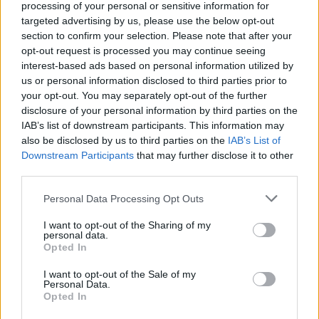
processing of your personal or sensitive information for
targeted advertising by us, please use the below opt-out
section to confirm your selection. Please note that after your
opt-out request is processed you may continue seeing
ΣΤΗΝ ΙΔΙΑ ΚΑΤΗΓΟΡΙΑ
interest-based ads based on personal information utilized by
us or personal information disclosed to third parties prior to
ΔΡΑΣΕΙΣ
your opt-out. You may separately opt-out of the further
Καλοκαιρινή γιορτή για τα
disclosure of your personal information by third parties on the
παιδιά της «Κυψέλης»
IAB’s list of downstream participants. This information may
Μουσική, τραγούδι και χορός στη
also be disclosed by us to third parties on the
IAB’s List of
Λέσχη Αξιωματικών από τον
Ελληνικό Ερυθρό Σταυρό και την
Downstream Participants
that may further disclose it to other
98 ΑΔΤΕ
third parties.
Personal Data Processing Opt Outs
ΡΕΠΟΡΤΑΖ
ΔΡΑΣΕΙΣ
I want to opt-out of the Sharing of my
Στο Πανελλήνιον έκθεση
personal data.
σύνδεσης του σήμερα της
Opted In
Μυτιλήνης με το χθες
Μια έκθεση διοργανωμένη από τον
I want to opt-out of the Sale of my
Personal Data.
Εμπορικό Σύλλογο Μυτιλήνης
Opted In