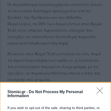
Οι περισσότεροι νεοεισερχόμενοι αιτούντες άσυλο
το τελευταίο διάστημα προέρχονται από το
Σουδάν, την Ερυθραία και την Αιθιοπία.
Παράλληλα, το 28% των διαμενόντων στον Καρά
Τεπέ είναι υπήκοοι Αφγανιστάν, στοιχείο που
συνεχίζει να αποτυπώνει τη σταθερή παρουσία
αφγανικού πληθυσμού στη δομή.
Η εικόνα στον Καρά Τεπέ καταδεικνύει ότι, παρά
τη σημαντική αύξηση των αφίξεων, η λειτουργία
του καταυλισμού παραμένει διαχειρίσιμη, με τις
εξελίξεις να παρακολουθούνται στενά ενόψει της
συνέχισης του χειμώνα.
Stonisi.gr -
Do Not Process My Personal
Δείτε περισσότερα άρθρα μας στα αποτελέσματα
Information
αναζήτησης
If you wish to opt-out of the sale, sharing to third parties, or
Add stonisi.gr on Google ↗