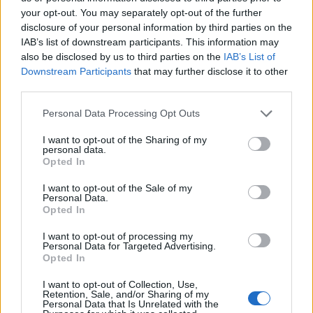
your opt-out. You may separately opt-out of the further
Ο δημοφιλής ερμηνευτής έρχεται
στη Λέσβο το Σάββατο 15
disclosure of your personal information by third parties on the
Αυγούστου για μια εμφάνιση με
IAB’s list of downstream participants. This information may
τις μεγαλύτερες επιτυχίες της
also be disclosed by us to third parties on the
IAB’s List of
πολυετούς καριέρας του
Downstream Participants
that may further disclose it to other
third parties.
ΜΟΥΣΙΚΗ
Μεγάλες άριες και μελωδίες στο
Personal Data Processing Opt Outs
Μουσείο Teriade
Το 3ο Μουσικό Φεστιβάλ του Δήμου
I want to opt-out of the Sharing of my
Μυτιλήνης συνεχίζεται την
personal data.
Παρασκευή στο Κάστρο με το
Opted In
Iberus Quartet και ελεύθερη είσοδο
I want to opt-out of the Sale of my
Personal Data.
Opted In
ΡΕΠΟΡΤΑΖ
ΜΟΥΣΙΚΗ
Μια ξεχωριστή μουσική βραδιά
I want to opt-out of processing my
με τον Πάνο Βλάχο στο Κάστρο
Personal Data for Targeted Advertising.
Opted In
της Μυτιλήνης
Μια συναυλία με λαϊκά,
μπαλάντες, επιτυχίες των ’90s και
I want to opt-out of Collection, Use,
Retention, Sale, and/or Sharing of my
έντονο κοινωνικό αποτύπωμα
Personal Data that Is Unrelated with the