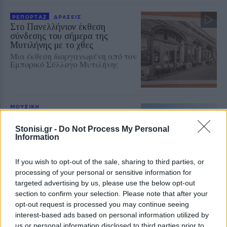
ΡΕΠΟΡΤΑΖ
ΔΡΑΣΕΙΣ
Στο Πανελλήνιον έκθεση
σύνδεσης του σήμερα της
Μυτιλήνης με το χθες
Μια έκθεση διοργανωμένη από τον
Εμπορικό Σύλλογο Μυτιλήνης
ΜΟΥΣΙΚΗ
Η γιορτή της τράτας ζωντάνεψε
ξανά στη Σκάλα Πολιχνίτου
Stonisi.gr -
Do Not Process My Personal
Η αναπαράσταση του παλιού
Information
αλιευτικού εθίμου, οι
παραδοσιακοί χοροί και η μουσική
γέμισαν το λιμάνι το βράδυ της 6ης
If you wish to opt-out of the sale, sharing to third parties, or
Αυγούστου
processing of your personal or sensitive information for
targeted advertising by us, please use the below opt-out
section to confirm your selection. Please note that after your
ΜΟΥΣΙΚΗ
opt-out request is processed you may continue seeing
Ο Σταμάτης Γονίδης στον
interest-based ads based on personal information utilized by
Οινοφόρο για μια μεγάλη λαϊκή
us or personal information disclosed to third parties prior to
βραδιά