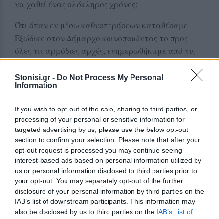
να χαθεί ένας ολόκληρος χρόνος;
Ότι όταν εν μέσω καθυστερήσεων καταθέσαμε
Εξώδικο στον Δήμαρχο κοινοποιώντας το προς
όλες τις αρμόδιες αρχές, ενημερωθήκαμε από τις
απαντήσεις του σε αυτές πως τον Ιούνιο του 2024
δηλαδή 2 ολόκληρα χρόνια μετά την απόφαση του
Stonisi.gr -
Do Not Process My Personal
Information
ΔΣ για επαναχάραξη η Τεχνική Υπηρεσία του
Δήμου δήλωσε ότι δεν έχει ενημερωθεί ποτέ ότι
If you wish to opt-out of the sale, sharing to third parties, or
πρέπει να υλοποιήσει την επαναχάραξη στο
processing of your personal or sensitive information for
Αφεντέλι;
targeted advertising by us, please use the below opt-out
section to confirm your selection. Please note that after your
Ότι η Τεχνική Υπηρεσία του Δήμου δήλωνε πως δεν
opt-out request is processed you may continue seeing
μπορεί να υλοποιήσει την επαναχάραξη λόγω
interest-based ads based on personal information utilized by
us or personal information disclosed to third parties prior to
έλλειψης προσωπικού την ώρα που έχει υλοποιήσει
your opt-out. You may separately opt-out of the further
τουλάχιστον 4-5 επανακαθορισμούς σε άλλες
disclosure of your personal information by third parties on the
κοινότητες μέσα στο ίδιο χρονικό διάστημα;
IAB’s list of downstream participants. This information may
also be disclosed by us to third parties on the
IAB’s List of