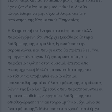
Τέλος παρόλο που το βασικό μας ζήτημα είναι ότι
έγινε ξανά αίτημα με μισό φάκελο, δεν θα
μπορούσαμε να μην σχολιάσουμε και την
απάντηση της Κτηματικής Υπηρεσίας.
Η Κτηματική απάντησε στο αίτημα του ΔΔΛ
παραδεχόμενη ότι υπάρχει ξεκάθαρο ζήτημα
διάβρωσης της παραλίας Ερεσού που την
συρρικνώνει, και που γι αυτό θα πρέπει λέει “να
προηγηθούν τεχνικά έργα προστασίας της
παράκτιας ζώνης στον οικισμό, έπειτα από
Ακτομηχανική Μελέτη αποκατάστασης, και
κατόπιν να υποβληθεί ενιαίο αίτημα
επανακαθορισμού σε όλο το μήκος της παράκτιας
ζώνης της Σκάλας Ερεσού όπου παρατηρούνται οι
προαναφερθείσες διεργασίες διάβρωσης και
οπισθοχώρησης της ακτογραμμής και όχι μόνο σε
ένα τμήμα της”. Μόνο που το τεχνικό αυτό έργο