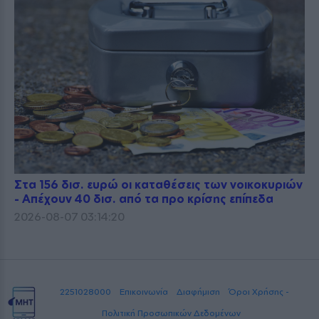
Στα 156 δισ. ευρώ οι καταθέσεις των νοικοκυριών
- Απέχουν 40 δισ. από τα προ κρίσης επίπεδα
2026-08-07 03:14:20
2251028000
Επικοινωνία
Διαφήμιση
Όροι Χρήσης -
Πολιτική Προσωπικών Δεδομένων