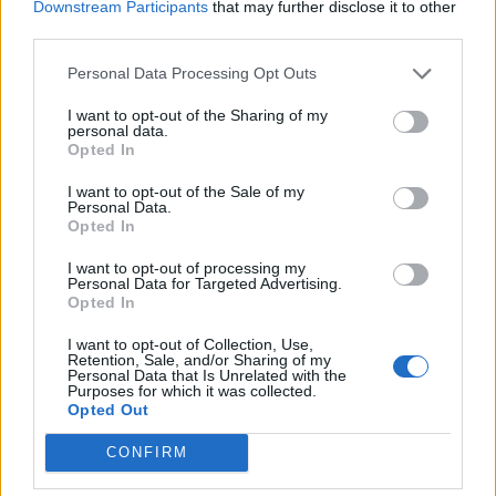
Ότι ενώ ο Δήμαρχος είχε στα χέρια του την
Downstream Participants
that may further disclose it to other
Ακτομηχανική Μελέτη του Πανεπιστημίου Αιγαίου
third parties.
και την νομική συμβουλή του Δικηγόρου που ο ίδιος
Personal Data Processing Opt Outs
όρισε στην υπόθεση που ζήταγε νέο τοπογραφικό
ήδη από τον Νοέμβρη του 2023, ο ίδιος υπέγραψε
I want to opt-out of the Sharing of my
personal data.
τελικά την σύμβαση με εξωτερικό συνεργάτη για
Opted In
να προχωρήσει η επαναχάραξη το καλοκαίρι του
I want to opt-out of the Sale of my
2025 και αυτό μόνο μετά από την πίεση της
Personal Data.
Opted In
ΑΚΥΡΩΣΗΣ της οικοδομικής άδειας της ιδιώτη στο
Διοικητικό Εφετείο Πειραιά;
I want to opt-out of processing my
Personal Data for Targeted Advertising.
Opted In
Το θέμα μας εδώ δεν είναι μόνο ότι να εκθέτουμε
την Δημοτική Αρχή, τον Δήμαρχο και τους
I want to opt-out of Collection, Use,
Retention, Sale, and/or Sharing of my
διάφορους Δημοτικούς Συμβούλους φαντάσματα
Personal Data that Is Unrelated with the
Purposes for which it was collected.
στην περιοχή μας, που δηλώνανε πέρυσι ότι
Opted Out
“κουράστηκαν με την υπόθεση Αφεντέλι”, απλώς
και μόνο με την παρουσίαση της αλήθειας.
CONFIRM