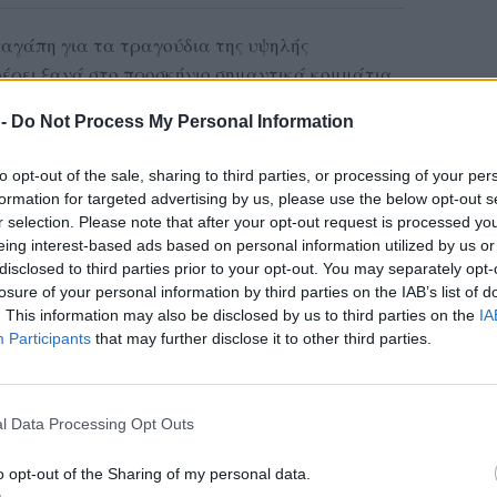
ά αγάπη για τα τραγούδια της υψηλής
 φέρει ξανά στο προσκήνιο σημαντικά κομμάτια
 με ξεχωριστή καλλιτεχνική και πολιτισμική
 -
Do Not Process My Personal Information
ούδι σε όλο του το εύρος και στο ρεπερτόριό
 το λαϊκό, το έντεχνο αλλά και το λεγόμενο
to opt-out of the sale, sharing to third parties, or processing of your per
formation for targeted advertising by us, please use the below opt-out s
r selection. Please note that after your opt-out request is processed y
λωδικός ερμηνευτής θα συμπαρασύρει το κοινό
eing interest-based ads based on personal information utilized by us or
οιοτικό λαϊκό τραγούδι, με παραδοσιακά,
disclosed to third parties prior to your opt-out. You may separately opt-
, έντεχνα λαϊκά και νεότερα τραγούδια να
losure of your personal information by third parties on the IAB’s list of
. This information may also be disclosed by us to third parties on the
IA
ης της ύλης. Με γιορτινή διάθεση, κέφι και
Participants
that may further disclose it to other third parties.
ποτελέσει ένα μοναδικό μουσικό σεργιάνι για
l Data Processing Opt Outs
ΔΙΑΦΗΜΙΣΗ
o opt-out of the Sharing of my personal data.