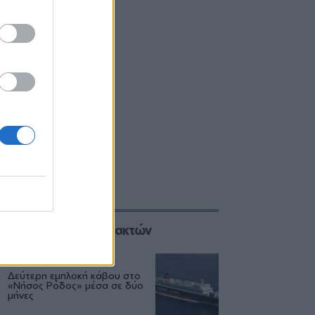
Επιλογές των Συντακτών
ΕΛΛΑΔΑ
06/08
Δεύτερη εμπλοκή κάβου στο
«Νήσος Ρόδος» μέσα σε δύο
μήνες