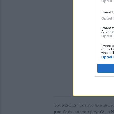
Opted 
I want t
Opted 
I want 
Advertis
Opted 
I want t
of my P
was col
Opted 
Τον Μπάμπη Τσέρτο πλαισιώνο
μπουζούκι και το τραγούδι, ο 