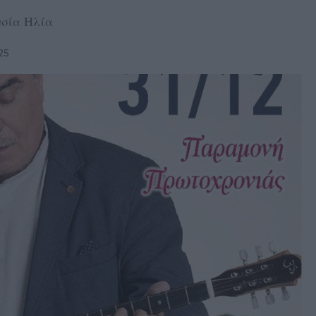
υσία Ηλία
25