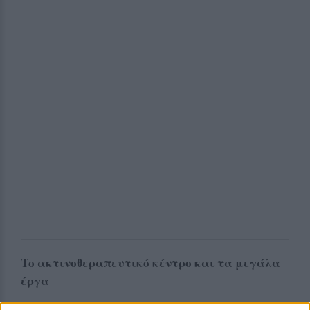
Το ακτινοθεραπευτικό κέντρο και τα μεγάλα
έργα