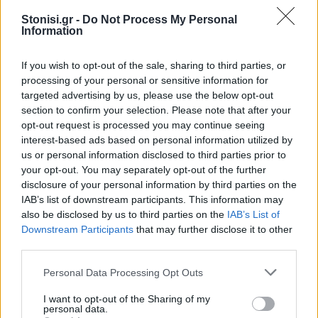
Κομβικό ζήτημα παραμένει το ακτινοθεραπευτικό
κέντρο, το οποίο –όπως τονίστηκε– θα λύσει
Stonisi.gr -
Do Not Process My Personal
Information
σοβαρά προβλήματα για ασθενείς με καρκίνο που
σήμερα αναγκάζονται να μετακινούνται εκτός
If you wish to opt-out of the sale, sharing to third parties, or
νησιού. Το έργο έχει περάσει το στάδιο του
processing of your personal or sensitive information for
προσχεδίου και έχει λάβει την πρώτη έγκριση,
targeted advertising by us, please use the below opt-out
ώστε να προχωρήσει στη διαχειριστική αρχή.
section to confirm your selection. Please note that after your
opt-out request is processed you may continue seeing
Σύμφωνα με τα προβλεπόμενα, το
interest-based ads based on personal information utilized by
ακτινοθεραπευτικό θα πρέπει να χωροθετηθεί
us or personal information disclosed to third parties prior to
εντός του νοσοκομειακού χώρου για λόγους
your opt-out. You may separately opt-out of the further
ασφάλειας και υποστήριξης.
disclosure of your personal information by third parties on the
IAB’s list of downstream participants. This information may
Αντίστοιχα, αναφορά έγινε και στο νέο
also be disclosed by us to third parties on the
IAB’s List of
Downstream Participants
that may further disclose it to other
ψυχιατρικό τμήμα, του οποίου τα εγκαίνια
third parties.
προγραμματίζονται για τις αρχές του 2026, έπειτα
από μια μακρά διαδρομή σχεδιασμού και
Personal Data Processing Opt Outs
υλοποίησης.
I want to opt-out of the Sharing of my
personal data.