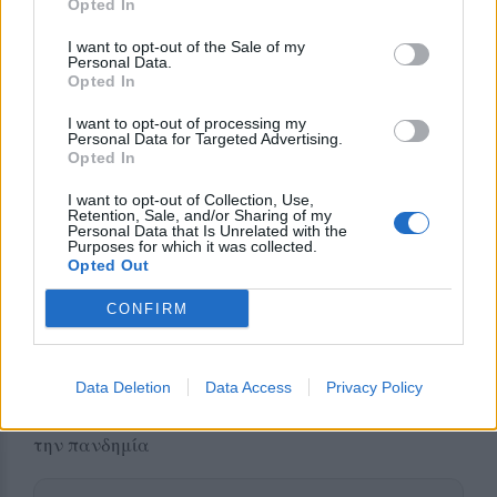
Αιμοδοσία και συνεργασία δομών
Opted In
I want to opt-out of the Sale of my
Στο πεδίο της αιμοδοσίας, ανακοινώθηκε ότι από
Personal Data.
τη νέα χρονιά οι εθελοντικές αιμοδοσίες θα
Opted In
πραγματοποιούνται μία φορά τον μήνα, με στόχο
I want to opt-out of processing my
τη σταθερότερη επάρκεια αίματος και τη συνεχή
Personal Data for Targeted Advertising.
Opted In
κινητοποίηση των πολιτών. Η συνεργασία με τον
Σύλλογο Εθελοντών Αιμοδοτών χαρακτηρίστηκε
I want to opt-out of Collection, Use,
Retention, Sale, and/or Sharing of my
καθοριστική για την επιτυχία της προσπάθειας.
Personal Data that Is Unrelated with the
Purposes for which it was collected.
Opted Out
Τέλος, επισημάνθηκε ότι η συνεργασία μεταξύ
νοσοκομείου και Κέντρων Υγείας αποτελεί
CONFIRM
αναγκαία συνθήκη για τη λειτουργία του
συστήματος υγείας στο νησί, με ανταλλαγή
προσωπικού και συντονισμό σε περιόδους
Data Deletion
Data Access
Privacy Policy
αυξημένων αναγκών, όπως είχε συμβεί και κατά
την πανδημία