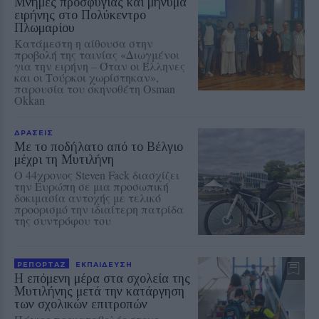
Μνήμες προσφυγιάς και μήνυμα
ειρήνης στο Πολύκεντρο
Πλωμαρίου
Κατάμεστη η αίθουσα στην
προβολή της ταινίας «Διωγμένοι
για την ειρήνη – Όταν οι Έλληνες
και οι Τούρκοι χωρίστηκαν»,
παρουσία του σκηνοθέτη Osman
Okkan
ΔΡΑΣΕΙΣ
Με το ποδήλατο από το Βέλγιο
μέχρι τη Μυτιλήνη
Ο 44χρονος Steven Fack διασχίζει
την Ευρώπη σε μια προσωπική
δοκιμασία αντοχής με τελικό
προορισμό την ιδιαίτερη πατρίδα
της συντρόφου του
ΡΕΠΟΡΤΑΖ
ΕΚΠΑΙΔΕΥΣΗ
Η επόμενη μέρα στα σχολεία της
Μυτιλήνης μετά την κατάργηση
των σχολικών επιτροπών