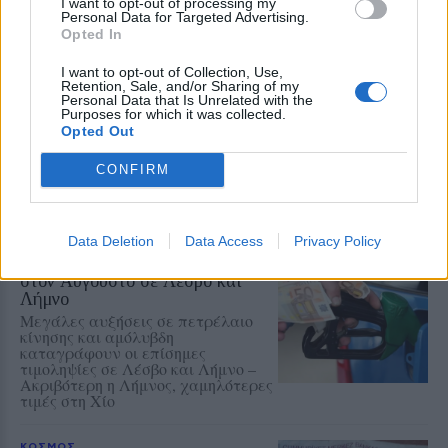
I want to opt-out of processing my
χρονιές που έρχονται
Personal Data for Targeted Advertising.
Opted In
ΤΟΥΡΙΣΜΟΣ
I want to opt-out of Collection, Use,
Πάνω από 65.000 Τούρκοι
Retention, Sale, and/or Sharing of my
τουρίστες στη Λέσβο στο
Personal Data that Is Unrelated with the
επτάμηνο
Purposes for which it was collected.
Opted Out
Καθοριστική για την τελική εικόνα
η τουριστική κίνηση έως το τέλος
Σεπτεμβρίου
CONFIRM
Data Deletion
Data Access
Privacy Policy
ΡΕΠΟΡΤΑΖ
ΑΓΟΡΑ
Φωτιά πήραν τα καυσιμα, μέσα
στον Αύγουστο σε Λέσβο και
Λήμνο
Μεγάλες αυξήσεις σε πετρέλαιο
κίνησης και αμόλυβδη
καταγράφουν οι επίσημες
τιμοληψίες σε Λέσβο και Λήμνο –
Ακριβότερη η Λήμνος, χαμηλότερες
τιμές στη Χίο
ΚΟΣΜΟΣ