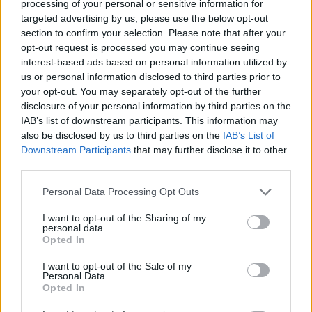
processing of your personal or sensitive information for
targeted advertising by us, please use the below opt-out
ΣΤΗΝ ΙΔΙΑ ΚΑΤΗΓΟΡΙΑ
section to confirm your selection. Please note that after your
opt-out request is processed you may continue seeing
ΑΓΡΟΤΕΣ
interest-based ads based on personal information utilized by
Νέα κρούσματα αφθώδους
us or personal information disclosed to third parties prior to
πυρετού σε Κάπη και Λεπέτυμνο
your opt-out. You may separately opt-out of the further
Αρνητικά τα αποτελέσματα σε
disclosure of your personal information by third parties on the
άλλες 28 μονάδες
IAB’s list of downstream participants. This information may
also be disclosed by us to third parties on the
IAB’s List of
Downstream Participants
that may further disclose it to other
third parties.
ΣΥΝΕΝΤΕΥΞΗ
ΑΓΡΟΤΕΣ
Personal Data Processing Opt Outs
Αντιμέτωπα με την ερημοποίηση
τα κτηνοτροφικά χωριά της
I want to opt-out of the Sharing of my
Λέσβου
personal data.
Opted In
Ο κτηνοτρόφος Αχιλλέας
Κιαχαγιάς, από την Πελόπη,
μίλησε στον ραδιοφωνικό σταθμό
I want to opt-out of the Sale of my
99 fm Στο Νησί για τις πολιτικές
Personal Data.
ευθύνες και τα λάθη στη
Opted In
διαχείριση του αφθώδους πυρετού
και τις εξαιρετικά δύσκολες