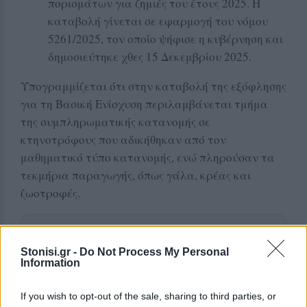
πορισμάτων για ζημιές του έτους 2025. Η
καταβολή γίνεται σε εφαρμογή του νόμου
5261/2025, τον οποίο ψήφισε η κυβέρνηση και
δημοσιεύτηκε χθες 15 Δεκεμβρίου 2025.
Υπογραμμίζεται ότι στην καταβολή της εξόφλησης
για τη Βασική Ενίσχυση περιλαμβάνεται τμήμα
της συμπληρωματικής κατανομής σε
κτηνοτρόφους που αδικήθηκαν από τον
μαθηματικό τύπο κατανομής, ενώ πληρούσαν τα
τεκμήρια παραγωγής, όπως γάλα, κρέας και
ζωοτροφές.
Δείτε περισσότερα άρθρα μας στα αποτελέσματα
αναζήτησης
Stonisi.gr -
Do Not Process My Personal
Information
Add stonisi.gr on Google ↗
If you wish to opt-out of the sale, sharing to third parties, or