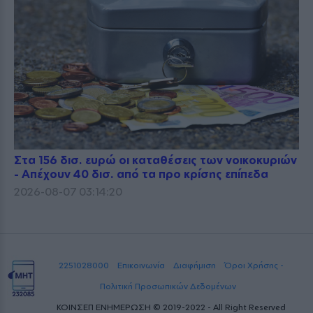
Στα 156 δισ. ευρώ οι καταθέσεις των νοικοκυριών
- Απέχουν 40 δισ. από τα προ κρίσης επίπεδα
2026-08-07 03:14:20
2251028000
Επικοινωνία
Διαφήμιση
Όροι Χρήσης -
Πολιτική Προσωπικών Δεδομένων
ΚΟΙΝΣΕΠ ΕΝΗΜΕΡΩΣΗ © 2019-2022 - All Right Reserved