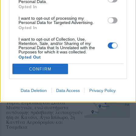
Personal Data.
Opted In
Δείτε περισσότερα άρθρα μας στα αποτελέσματα
I want to opt-out of processing my
αναζήτησης
Personal Data for Targeted Advertising.
Opted In
Add stonisi.gr on Google ↗
I want to opt-out of Collection, Use,
Retention, Sale, and/or Sharing of my
Personal Data that Is Unrelated with the
Purposes for which it was collected.
Opted Out
ΣΤΗΝ ΙΔΙΑ ΚΑΤΗΓΟΡΙΑ
CONFIRM
ΤΟΥΡΙΣΜΟΣ
Περισσότερες προσβάσιμες
παραλίες αποκτά ο Δήμος
Μυτιλήνης
Data Deletion
Data Access
Privacy Policy
Νέες υποδομές σε Χαραμίδα,
Τάρτι, Ευρειακή και Σκάλα
Μυστεγνών, ενώ συστήματα
αυτόνομης πρόσβασης λειτουργούν
ήδη σε Κανόνι, Άγιο Ισίδωρο, 2η
Καντίνα Αεροδρομίου και
Τσαμάκια