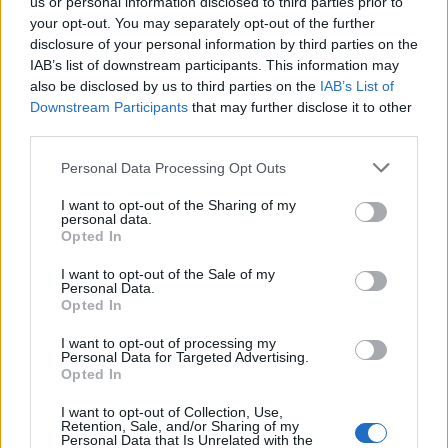
us or personal information disclosed to third parties prior to
της χώρας είναι πάγιο φαινόμενο οι αγρότες να
your opt-out. You may separately opt-out of the further
disclosure of your personal information by third parties on the
προμηθεύονται τρόφιμα, είδη οικιακής χρήσης,
IAB’s list of downstream participants. This information may
καύσιμα και εξοπλισμό για τα οχήματά τους με
also be disclosed by us to third parties on the
IAB’s List of
μικρή ή μεγαλύτερη πίστωση. Οι συνεχείς
Downstream Participants
that may further disclose it to other
αναβολές στις πληρωμές των αγροτικών
third parties.
επιδοτήσεων και οι εξευτελιστικές τιμές
Personal Data Processing Opt Outs
παραγωγού οδηγούν πολλές από αυτές τις
επιχειρήσεις σε χρεοκοπία, συμπαρασύροντας και
I want to opt-out of the Sharing of my
personal data.
τους αγρότες πελάτες τους.
Opted In
I want to opt-out of the Sale of my
Personal Data.
Opted In
Περί εξυγίανσης…
I want to opt-out of processing my
Personal Data for Targeted Advertising.
Η κυβερνητική πολιτική δεν έχει στόχο να
Opted In
αντιμετωπίσει τα αλλεπάλληλα σκάνδαλα που
αφορούν την αρπαγή επιδοτήσεων, άμεσων και
I want to opt-out of Collection, Use,
Retention, Sale, and/or Sharing of my
έμμεσων. Στόχος είναι η συνολική ανατροπή όσων
Personal Data that Is Unrelated with the