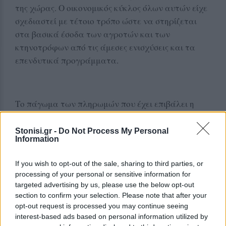
της χώρας. Ο οικονομικός κύκλος όλων αυτών είχε
σχεδιαστεί με τέτοιο τρόπο ώστε να στηρίζεται
στα βασικά έσοδα των αγροτών και των
κτηνοτρόφων από τις άμεσες ενισχύσεις και τα
επενδυτικά προγράμματα.
Το πάγωμα των πληρωμών που έχει επιβάλει η
κυβέρνηση και η ουσιαστική προαναγγελία ότι θα
ανακτηθούν επιδοτήσεις και πληρωμές
Stonisi.gr -
Do Not Process My Personal
Information
προηγούμενων ετών οδηγούν αυτές τις
επιχειρήσεις σε απόγνωση. Διότι μέσα σε μία ημέρα
If you wish to opt-out of the sale, sharing to third parties, or
κινδυνεύουν να βρεθούν με τεράστια χρέη αντί
processing of your personal or sensitive information for
για κέρδη.
targeted advertising by us, please use the below opt-out
section to confirm your selection. Please note that after your
opt-out request is processed you may continue seeing
interest-based ads based on personal information utilized by
Ακόμη χειρότερα, σε όλες τις αγροτικές περιοχές