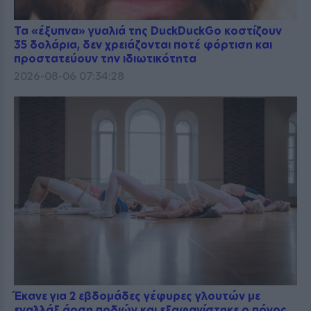
Τα «έξυπνα» γυαλιά της DuckDuckGo κοστίζουν
35 δολάρια, δεν χρειάζονται ποτέ φόρτιση και
προστατεύουν την ιδιωτικότητα
2026-08-06 07:34:28
Έκανε για 2 εβδομάδες γέφυρες γλουτών με
εναλλάξ άρση ποδιών και εξαφανίστηκε ο πόνος