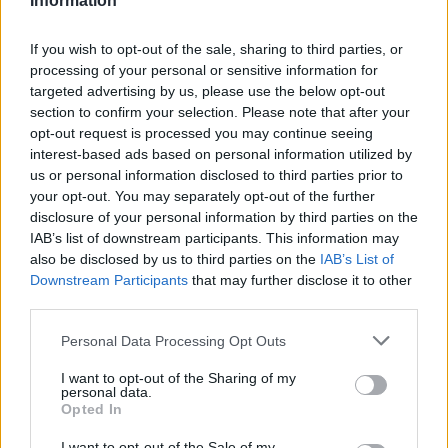
Information
αγροτικών επιδοτήσεων και μάλιστα όχι από το
2028, αλλά από φέτος. Κι αυτό παρότι σύμφωνα
If you wish to opt-out of the sale, sharing to third parties, or
με το Στρατηγικό Σχέδιο για την ΚΑΠ θεωρούνται
processing of your personal or sensitive information for
targeted advertising by us, please use the below opt-out
ενεργοί αγρότες και δικαιούνται να λάβουν
section to confirm your selection. Please note that after your
αγροτικές επιδοτήσεις.
opt-out request is processed you may continue seeing
interest-based ads based on personal information utilized by
us or personal information disclosed to third parties prior to
Κοντά στους μικρούς παραγωγούς, εκτός
your opt-out. You may separately opt-out of the further
επιδοτήσεων ή με μεγάλες μειώσεις, απειλούνται
disclosure of your personal information by third parties on the
IAB’s list of downstream participants. This information may
και χιλιάδες μεσαίοι και μεγάλοι αγρότες, όπως
also be disclosed by us to third parties on the
IAB’s List of
ήδη φάνηκε με τις πληρωμές των συνδεδεμένων
Downstream Participants
that may further disclose it to other
ενισχύσεων που αναφέραμε πιο πάνω. Ανάλογα
third parties.
μέτρα αναμένεται να εφαρμοστούν και σε άλλα
Personal Data Processing Opt Outs
καθεστώτα αγροτικών επιδοτήσεων, όπως είναι η
βιολογική γεωργία και κτηνοτροφία κλπ.
I want to opt-out of the Sharing of my
personal data.
Opted In
Δείτε περισσότερα άρθρα μας στα αποτελέσματα
I want to opt-out of the Sale of my