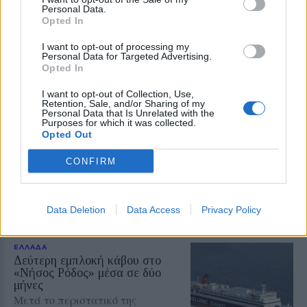
αναζήτησης
Personal Data.
Opted In
Add stonisi.gr on Google ↗
I want to opt-out of processing my
Personal Data for Targeted Advertising.
Opted In
ΣΤΗΝ ΙΔΙΑ ΚΑΤΗΓΟΡΙΑ
I want to opt-out of Collection, Use,
Retention, Sale, and/or Sharing of my
Personal Data that Is Unrelated with the
Purposes for which it was collected.
ΚΟΣΜΟΣ
Opted Out
Οριακή κάμψη του πληθωρισμού
στην Τουρκία
CONFIRM
Συνεχίζεται η υποχώρηση της
Τουρκικής λίρας έναντι του Ευρώ
Data Deletion
Data Access
Privacy Policy
ΕΛΛΑΔΑ
Δεύτερη εμπλοκή κάβου στο
«Νήσος Ρόδος» μέσα σε δύο
μήνες
Μετά το περιστατικό της