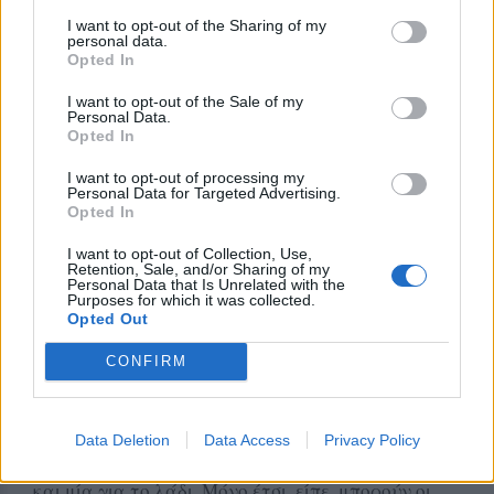
είναι ζωτικής σημασίας να αυξηθεί ο
I want to opt-out of the Sharing of my
personal data.
προϋπολογισμός των ειδικών ενισχύσεων για τα
Opted In
μικρά νησιά ο οποίος σήμερα βρίσκεται στα 24,9
I want to opt-out of the Sale of my
εκατομμύρια ευρώ. Κατά την άποψή του αυτό το
Personal Data.
ποσό πρέπει να φτάσει τουλάχιστον στα 40 με 50
Opted In
εκατομμύρια ώστε να χρηματοδοτηθούν άμεσες
I want to opt-out of processing my
ενισχύσεις αλλά και ειδικά προγράμματα για
Personal Data for Targeted Advertising.
Opted In
νερό, μικρά αρδευτικά και υποδομές που θα
στηρίξουν την ελαιοκομία και την κτηνοτροφία.
I want to opt-out of Collection, Use,
Retention, Sale, and/or Sharing of my
Personal Data that Is Unrelated with the
Purposes for which it was collected.
Opted Out
Στο κρίσιμο θέμα των συνεταιρισμών ο κ.
CONFIRM
Νικολάου εμφανίστηκε απόλυτος ότι η Λέσβος δεν
μπορεί να συνεχίσει με δεκάδες μικρούς
συνεταιρισμούς και ότι πρέπει να προχωρήσει σε
Data Deletion
Data Access
Privacy Policy
δύο μεγάλες συλλογικές δομές, μία για το γάλα
και μία για το λάδι. Μόνο έτσι, είπε, μπορούν οι