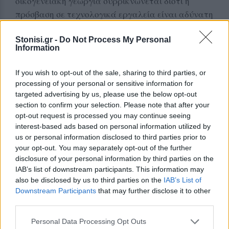
οικογενειακή γεωργία συρρικνώνεται διότι η
πρόσβαση σε τεχνολογικά εργαλεία είναι αδύνατη
για μικρές μονάδες και μόνο οι μεγάλες εταιρείες
επωφελούνται. Εξήγησε ότι οι συνεταιρισμοί
Stonisi.gr -
Do Not Process My Personal
Information
πρέπει να συμμετέχουν σε ολόκληρη την αλυσίδα
της αγοράς από τη συσκευασία έως την εμπορία
If you wish to opt-out of the sale, sharing to third parties, or
ώστε ο παραγωγός να έχει έσοδα και εκτός
processing of your personal or sensitive information for
χωραφιού. Ταυτόχρονα πρέπει να ενισχυθούν τα
targeted advertising by us, please use the below opt-out
section to confirm your selection. Please note that after your
προγράμματα νέων αγροτών, να βελτιωθούν οι
opt-out request is processed you may continue seeing
υποδομές της υπαίθρου και να δοθούν κίνητρα για
interest-based ads based on personal information utilized by
να παραμείνουν νέοι άνθρωποι στον αγροτικό
us or personal information disclosed to third parties prior to
χώρο.
your opt-out. You may separately opt-out of the further
disclosure of your personal information by third parties on the
IAB’s list of downstream participants. This information may
also be disclosed by us to third parties on the
IAB’s List of
Να αυξηθεί η χρηματοδότηση της αγροτικής
Downstream Participants
that may further disclose it to other
third parties.
παραγωγής στα νησιά
Personal Data Processing Opt Outs
Ειδικά για τα νησιά του Αιγαίου υπογράμμισε ότι