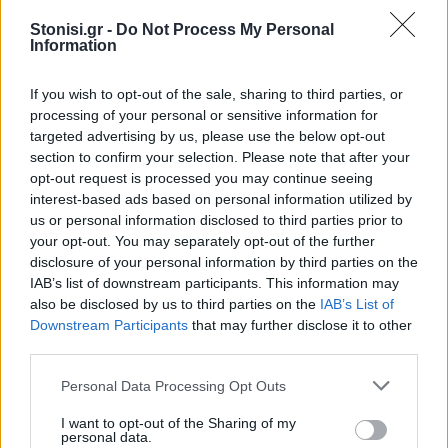
ΥΓΕΙΑ
Η Περιφέρεια βάζει μπροστά την
Stonisi.gr -
Do Not Process My Personal
Information
ενίσχυση των νοσοκομείων σε
Λέσβο και Σάμο
Νέα πρόσκληση χρηματοδότησης
If you wish to opt-out of the sale, sharing to third parties, or
για σύγχρονο ιατροτεχνολογικό
processing of your personal or sensitive information for
εξοπλισμό
targeted advertising by us, please use the below opt-out
section to confirm your selection. Please note that after your
opt-out request is processed you may continue seeing
ΜΥΤΙΛΗΝΗ
interest-based ads based on personal information utilized by
«Λευτεριά στην Παλαιστίνη»
us or personal information disclosed to third parties prior to
ακούστηκε δυνατά στη Μυτιλήνη
your opt-out. You may separately opt-out of the further
Συγκέντρωση στην Περιφέρεια
disclosure of your personal information by third parties on the
στα πλαίσια της Πανελλαδικής
ημέρας δράσης για την
IAB’s list of downstream participants. This information may
Παλαιστίνη, πορεία στην
also be disclosed by us to third parties on the
IAB’s List of
προκυμαία και δρώμενο στο
Downstream Participants
that may further disclose it to other
Άγαλμα της Ελευθερίας
third parties.
ΧΩΡΙΑ
Personal Data Processing Opt Outs
Καταγγελία για άλογα ανάμεσα
σε σπασμένα μπουκάλια σε
I want to opt-out of the Sharing of my
πανηγύρια της Λέσβου
personal data.