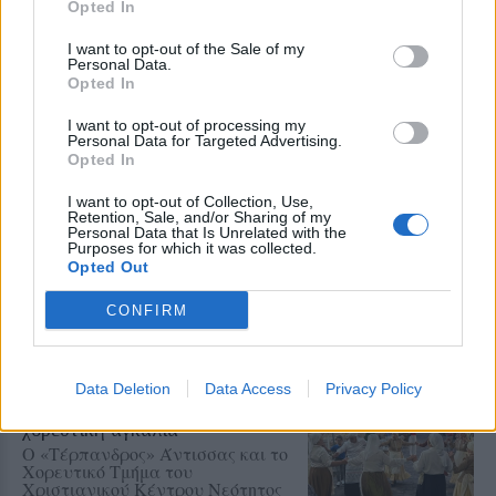
Η A Promise to Animals
Opted In
δημοσιοποίησε βίντεο και
υποστηρίζει ότι οι συγκεκριμένες
I want to opt-out of the Sale of my
πρακτικές θέτουν σε κίνδυνο την
Personal Data.
ευζωία των ζώων και την
Opted In
ασφάλεια των παρευρισκομένων
I want to opt-out of processing my
Personal Data for Targeted Advertising.
ΜΥΤΙΛΗΝΗ
Opted In
Ο ΔΕΔΔΗΕ τράβηξε την πρίζα
στην Κομνηνάκη και
I want to opt-out of Collection, Use,
εξαφανίστηκε η ενημέρωση
Retention, Sale, and/or Sharing of my
Ξενοδοχεία, τουριστικά
Personal Data that Is Unrelated with the
καταλύματα και επιχειρήσεις
Purposes for which it was collected.
εστίασης έμειναν χωρίς ρεύμα
Opted Out
μέσα στον Αύγουστο – Ο Στρατής
Αλμπάνης καταγγέλλει
CONFIRM
απαξιωτικές απαντήσεις και ένα
ατελείωτο παιχνίδι ευθυνών
Data Deletion
Data Access
Privacy Policy
ΧΩΡΙΑ
Η Αντισσα έγινε μια μεγάλη
χορευτική αγκαλιά
Ο «Τέρπανδρος» Άντισσας και το
Χορευτικό Τμήμα του
Χριστιανικού Κέντρου Νεότητος