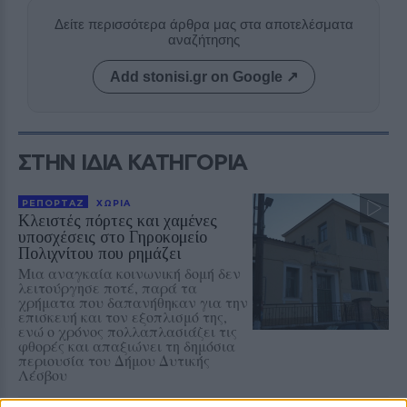
Δείτε περισσότερα άρθρα μας στα αποτελέσματα
αναζήτησης
Add stonisi.gr on Google ↗
ΣΤΗΝ ΙΔΙΑ ΚΑΤΗΓΟΡΙΑ
ΡΕΠΟΡΤΑΖ
ΧΩΡΙΑ
Κλειστές πόρτες και χαμένες
υποσχέσεις στο Γηροκομείο
Πολιχνίτου που ρημάζει
Μια αναγκαία κοινωνική δομή δεν
λειτούργησε ποτέ, παρά τα
χρήματα που δαπανήθηκαν για την
επισκευή και τον εξοπλισμό της,
ενώ ο χρόνος πολλαπλασιάζει τις
φθορές και απαξιώνει τη δημόσια
περιουσία του Δήμου Δυτικής
Λέσβου