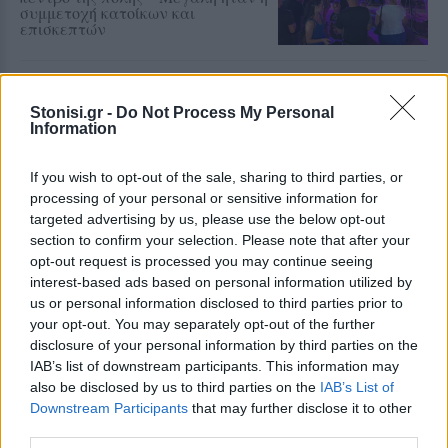
συμμετοχή κατοίκων και
επισκεπτών
ΕΛΛΑΔΑ
Βουτιά έκανε το πραγματικό
Stonisi.gr -
Do Not Process My Personal
εισόδημα των ελληνικών
Information
νοικοκυριών
Μείωση 3,6% το πρώτο τρίμηνο του
2026, η χειρότερη επίδοση μεταξύ
If you wish to opt-out of the sale, sharing to third parties, or
21 χωρών μελών του ΟΟΣΑ.
processing of your personal or sensitive information for
Καθοριστική η υποχώρηση των
targeted advertising by us, please use the below opt-out
κοινωνικών παροχών και του
εισοδήματος από περιουσιακά
section to confirm your selection. Please note that after your
στοιχεία
opt-out request is processed you may continue seeing
interest-based ads based on personal information utilized by
ΑΓΡΟΤΕΣ
us or personal information disclosed to third parties prior to
Ανοιξε ξανά το ΟΣΔΕ του 2025
your opt-out. You may separately opt-out of the further
για νέες διορθώσεις
disclosure of your personal information by third parties on the
Παράλληλα με τις Ενιαίες
IAB’s list of downstream participants. This information may
Αιτήσεις Ενίσχυσης του 2026 τα
also be disclosed by us to third parties on the
IAB’s List of
ΚΥΔ θα πρέπει να κάνουν και τις
διορθώσεις στις αιτήσεις του 2025
Downstream Participants
that may further disclose it to other
third parties.