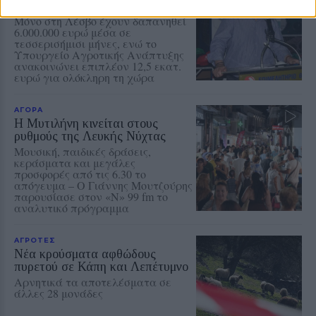
Περιφερειών
Μόνο στη Λέσβο έχουν δαπανηθεί
6.000.000 ευρώ μέσα σε
τεσσερισήμισι μήνες, ενώ το
Υπουργείο Αγροτικής Ανάπτυξης
ανακοινώνει επιπλέον 12,5 εκατ.
ευρώ για ολόκληρη τη χώρα
ΑΓΟΡΑ
Η Μυτιλήνη κινείται στους
ρυθμούς της Λευκής Νύχτας
Μουσική, παιδικές δράσεις,
κεράσματα και μεγάλες
προσφορές από τις 6.30 το
απόγευμα – Ο Γιάννης Μουτζούρης
παρουσίασε στον «Ν» 99 fm το
αναλυτικό πρόγραμμα
ΑΓΡΟΤΕΣ
Νέα κρούσματα αφθώδους
πυρετού σε Κάπη και Λεπέτυμνο
Αρνητικά τα αποτελέσματα σε
άλλες 28 μονάδες