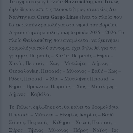
Θαλασσίτης
Τάλως
Τα οχηματαγωγά πλοία
και
Αει
δηλώθηκαν από τις πλοιοκτήτριες εταιρείες
Ναύτης
Creta Gargo Lines
και
είναι τα πλοία που
θα εκτελούν δρομολόγια στα νησιά του Βορείου
Αιγαίου την δρομολογιακή περίοδο 2025 – 2026. Το
Θαλασσίτης
πλοίο
που αναμένεται να ξεκινήσει
δρομολόγια πολύ σύντομα, έχει δηλωθεί για τις
γραμμές Πειραιάς – Χανία, Πειραιάς – Θήρα –
Χανία, Περαιάς – Χίος – Μυτιλήνη – Λήμνος –
Θεσσαλονίκη, Πειραιάς – Μύκονος – Βαθύ – Κως –
Ρόδος, Πειραιάς – Χίος – Μυτιλήνης Πειραιάς –
Θήρα – Ηράκλειο, Πειραιάς – Χίος – Μυτιλήνη –
Λήμνος – Καβάλα.
Το Τάλως, δηλώθηκε ότι θα κάνει τα δρομολόγια
Πειραιάς – Μύκονος – Εύδηλος Ικαρίας – Βαθύ
Σάμου,. Πειραιάς – Κύθηρα – Χανιά, Πειραιάς –
Σύρος – Τήυνος – Μύκονος – Πάρος – Νάξος – Ιος,