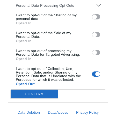
Personal Data Processing Opt Outs
ΕΛΛΑΔΑ
Πήραν «φωτιά» καύσιμα, κρέας
I want to opt-out of the Sharing of my
και αεροπορικά εισιτήρια
personal data.
Opted In
Ετήσιες ανατιμήσεις έως 53,2%
κατέγραψε η ΕΛΣΤΑΤ. Επτά
βασικά αγαθά και υπηρεσίες
I want to opt-out of the Sale of my
εμφανίζουν αυξήσεις με διψήφιο
Personal Data.
ποσοστό
Opted In
I want to opt-out of processing my
Personal Data for Targeted Advertising.
ΑΓΡΟΤΕΣ
Opted In
Οι αποζημιώσεις των 38,1 εκατ.
ευρώ που τελικά είναι 20,5 εκατ.
I want to opt-out of Collection, Use,
ευρώ
Retention, Sale, and/or Sharing of my
Άγριο επικοινωνιακό παιχνίδι της
Personal Data that Is Unrelated with the
κυβέρνησης με τις ενισχύσεις
Purposes for which it was collected.
στους κτηνοτρόφους. Όλα όσα
Opted Out
πρέπει να γνωρίζετε για τις
αποζημιώσεις λόγω μη
CONFIRM
ανασύστασης των κοπαδιών
ΑΓΡΟΤΕΣ
Data Deletion
Data Access
Privacy Policy
Ψίχουλα για τη βιοασφάλεια των